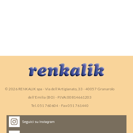
©
2026
RENKALIK spa - Via dell'Artigianato, 33 - 40057 Granarolo
dell'Emilia (BO) - P.IVA:00814661203
Tel. 051 760604 - Fax 051 761440