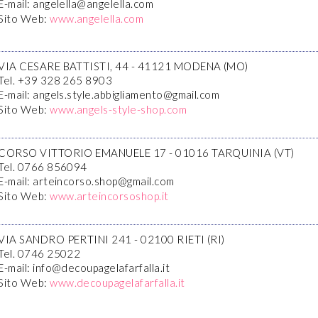
E-mail: angelella@angelella.com
Sito Web:
www.angelella.com
VIA CESARE BATTISTI, 44 - 41121 MODENA (MO)
Tel. +39 328 265 8903
E-mail: angels.style.abbigliamento@gmail.com
Sito Web:
www.angels-style-shop.com
CORSO VITTORIO EMANUELE 17 - 01016 TARQUINIA (VT)
Tel. 0766 856094
E-mail: arteincorso.shop@gmail.com
Sito Web:
www.arteincorsoshop.it
VIA SANDRO PERTINI 241 - 02100 RIETI (RI)
Tel. 0746 25022
E-mail: info@decoupagelafarfalla.it
Sito Web:
www.decoupagelafarfalla.it