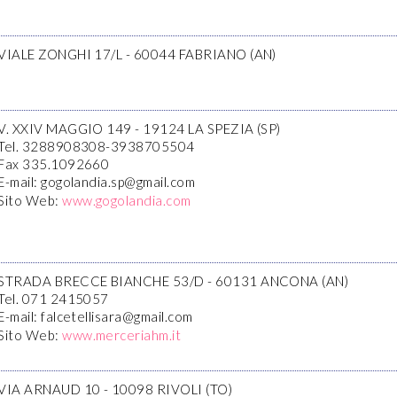
VIALE ZONGHI 17/L - 60044 FABRIANO (AN)
V. XXIV MAGGIO 149 - 19124 LA SPEZIA (SP)
Tel. 3288908308-3938705504
Fax 335.1092660
E-mail: gogolandia.sp@gmail.com
Sito Web:
www.gogolandia.com
STRADA BRECCE BIANCHE 53/D - 60131 ANCONA (AN)
Tel. 071 2415057
E-mail: falcetellisara@gmail.com
Sito Web:
www.merceriahm.it
VIA ARNAUD 10 - 10098 RIVOLI (TO)