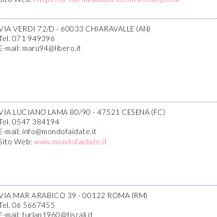
VIA VERDI 72/D - 60033 CHIARAVALLE (AN)
Tel. 071 949396
E-mail: maru94@libero.it
VIA LUCIANO LAMA 80/90 - 47521 CESENA (FC)
Tel. 0547 384194
E-mail: info@mondofaidate.it
Sito Web:
www.mondofaidate.it
VIA MAR ARABICO 39 - 00122 ROMA (RM)
Tel. 06 5667455
E-mail: furlan1960@tiscali.it