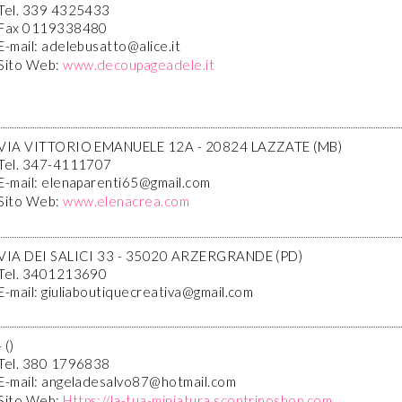
Tel. 339 4325433
Fax 0119338480
E-mail: adelebusatto@alice.it
Sito Web:
www.decoupageadele.it
VIA VITTORIO EMANUELE 12A - 20824 LAZZATE (MB)
Tel. 347-4111707
E-mail: elenaparenti65@gmail.com
Sito Web:
www.elenacrea.com
VIA DEI SALICI 33 - 35020 ARZERGRANDE (PD)
Tel. 3401213690
E-mail: giuliaboutiquecreativa@gmail.com
- ()
Tel. 380 1796838
E-mail: angeladesalvo87@hotmail.com
Sito Web:
Https://la-tua-miniatura.scontrinoshop.com