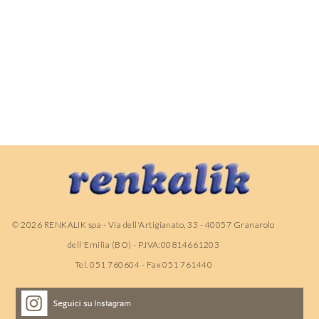
©
2026
RENKALIK spa - Via dell'Artigianato, 33 - 40057 Granarolo
dell'Emilia (BO) - P.IVA:00814661203
Tel. 051 760604 - Fax 051 761440