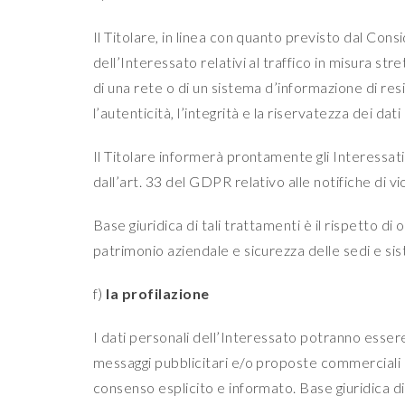
Il Titolare, in linea con quanto previsto dal Cons
dell’Interessato relativi al traffico in misura st
di una rete o di un sistema d’informazione di resis
l’autenticità, l’integrità e la riservatezza dei da
Il Titolare informerà prontamente gli Interessati, 
dall’art. 33 del GDPR relativo alle notifiche di vi
Base giuridica di tali trattamenti è il rispetto di 
patrimonio aziendale e sicurezza delle sedi e s
f)
la profilazione
I dati personali dell’Interessato potranno essere 
messaggi pubblicitari e/o proposte commerciali i
consenso esplicito e informato. Base giuridica di