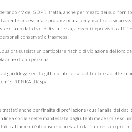
iderando 49 del GDPR, tratta, anche per mezzo dei suoi fornitori 
rettamente necessaria e proporzionata per garantire la sicurezza 
tere, a un dato livello di sicurezza, a eventi imprevisti o atti i
ti personali conservati o trasmessi.
qualora sussista un particolare rischio di violazione dei loro dati
olazione di dati personali.
obblighi di legge ed il legittimo interesse del Titolare ad effettua
istemi di RENKALIK spa .
trattati anche per finalità di profilazione (quali analisi dei dat
n linea con le scelte manifestate dagli utenti medesimi) esclusi
 tali trattamenti è il consenso prestato dall’Interessato preli