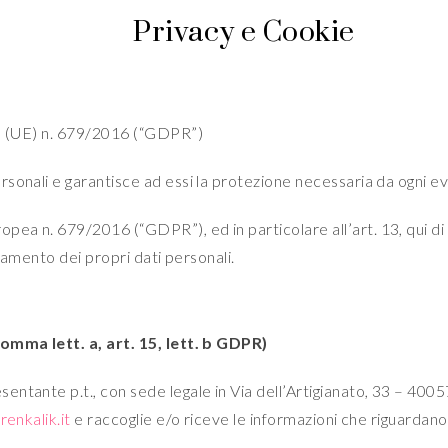
Privacy e Cookie
to (UE) n. 679/2016 (“GDPR”)
sonali e garantisce ad essi la protezione necessaria da ogni eve
a n. 679/2016 (“GDPR”), ed in particolare all’art. 13, qui di s
ttamento dei propri dati personali.
comma lett. a, art. 15, lett. b GDPR)
ntante p.t., con sede legale in Via dell’Artigianato, 33 – 400
renkalik.it
e raccoglie e/o riceve le informazioni che riguardano 