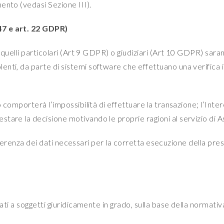
ento (vedasi Sezione III).
47 e art. 22 GDPR)
i quelli particolari (Art 9 GDPR) o giudiziari (Art 10 GDPR) saran
enti, da parte di sistemi software che effettuano una verifica
vo comporterà l’impossibilità di effettuare la transazione; l’Int
tare la decisione motivando le proprie ragioni al servizio di A
a differenza dei dati necessari per la corretta esecuzione della 
vati a soggetti giuridicamente in grado, sulla base della normati