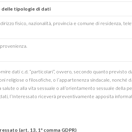
delle tipologie di dati
rizzo fisico, nazionalità, provincia e comune di residenza, telefo
i provenienza.
ire dati c.d. “particolari”, ovvero, secondo quanto previsto dal 
ioni religiose o filosofiche, o l’appartenenza sindacale, nonché da
a salute o alla vita sessuale o all’orientamento sessuale della p
ati, l’Interessato riceverà preventivamente apposita informati
nteressato (art. 13, 1° comma GDPR)