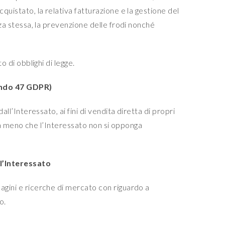
quistato, la relativa fatturazione e la gestione del
nza stessa, la prevenzione delle frodi nonché
 di obblighi di legge.
rando 47 GDPR)
ll’Interessato, ai fini di vendita diretta di propri
a, a meno che l’Interessato non si opponga
ll’Interessato
dagini e ricerche di mercato con riguardo a
o.