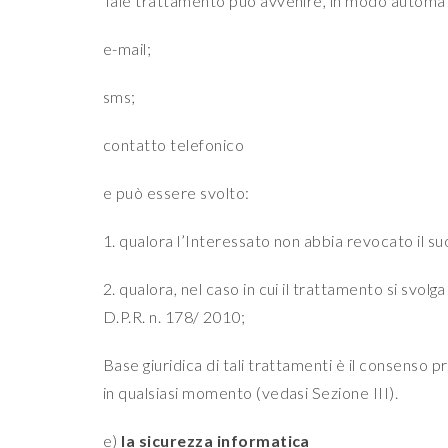
Tale trattamento può avvenire, in modo automati
e-mail;
sms;
contatto telefonico
e può essere svolto:
1. qualora l’Interessato non abbia revocato il suo
2. qualora, nel caso in cui il trattamento si svol
D.P.R. n. 178/ 2010;
Base giuridica di tali trattamenti è il consenso 
in qualsiasi momento (vedasi Sezione III).
e)
la sicurezza informatica