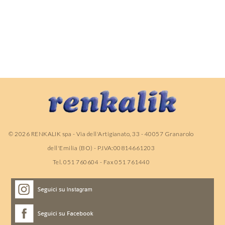
©
2026
RENKALIK spa - Via dell'Artigianato, 33 - 40057 Granarolo
dell'Emilia (BO) - P.IVA:00814661203
Tel. 051 760604 - Fax 051 761440