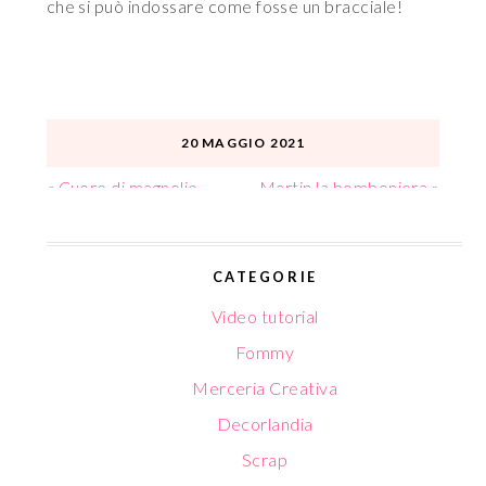
che si può indossare come fosse un bracciale!
20 MAGGIO 2021
«
Cuore di magnolie
Martin la bomboniera
»
CATEGORIE
Video tutorial
Fommy
Merceria Creativa
Decorlandia
Scrap