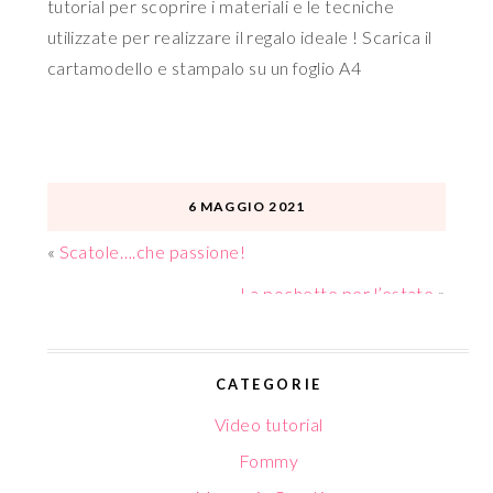
tutorial per scoprire i materiali e le tecniche
utilizzate per realizzare il regalo ideale ! Scarica il
cartamodello e stampalo su un foglio A4
6 MAGGIO 2021
«
Scatole….che passione!
La pochette per l’estate
»
CATEGORIE
Video tutorial
Fommy