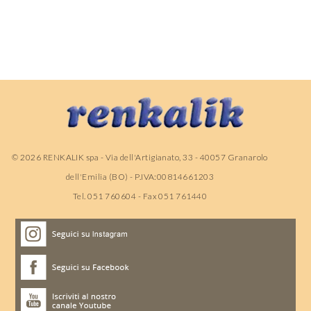
©
2026
RENKALIK spa - Via dell'Artigianato, 33 - 40057 Granarolo
dell'Emilia (BO) - P.IVA:00814661203
Tel. 051 760604 - Fax 051 761440