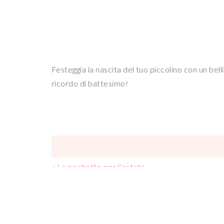
Festeggia la nascita del tuo piccolino con un bel
ricordo di battesimo!
«
La pochette per l’estate