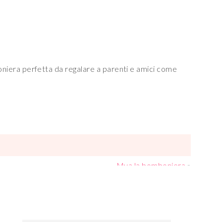
mboniera perfetta da regalare a parenti e amici come
Mya la bomboniera
»