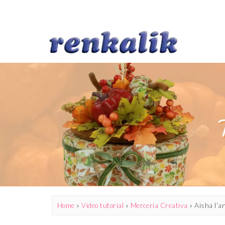
Home
»
Video tutorial
»
Merceria Creativa
»
Aisha l’a