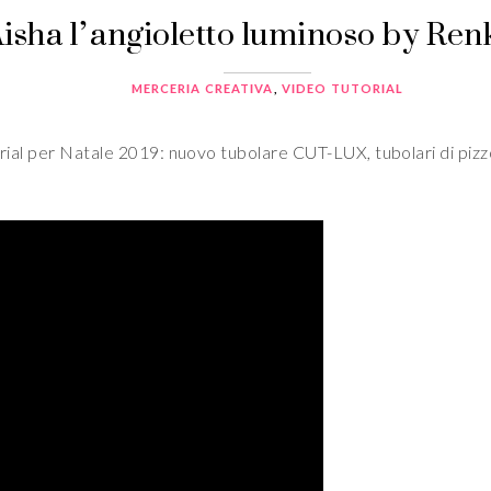
isha l’angioletto luminoso by Ren
MERCERIA CREATIVA
,
VIDEO TUTORIAL
utorial per Natale 2019: nuovo tubolare CUT-LUX, tubolari di pizz