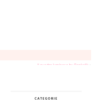
Il quadro luminoso by Renkalik
»
CATEGORIE