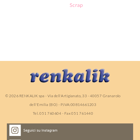
Scrap
©
2026
RENKALIK spa - Via dell'Artigianato, 33 - 40057 Granarolo
dell'Emilia (BO) - P.IVA:00814661203
Tel. 051 760604 - Fax 051 761440