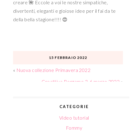
creare 🌺 Eccole a voi le nostre simpatiche,
divertenti, eleganti e gioiose idee per il fai da te
della bella stagione!!!! 😍
15 FEBBRAIO 2022
«
Nuova collezione Primavera 2022
Creattiva Bergamo 3-6 marzo 2022
»
CATEGORIE
Video tutorial
Fommy