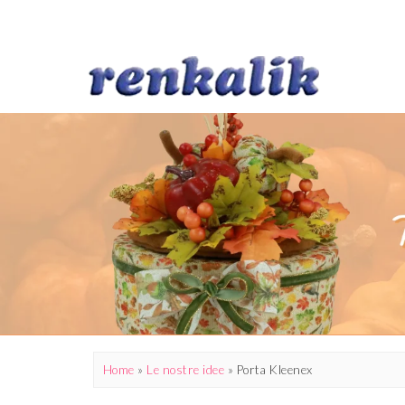
Home
»
Le nostre idee
»
Porta Kleenex