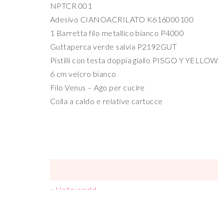
NPTCR 001
Adesivo CIANOACRILATO K616000100
1 Barretta filo metallico bianco P4000
Guttaperca verde salvia P2192GUT
Pistilli con testa doppia giallo PISGO Y YELLO
6 cm velcro bianco
Filo Venus – Ago per cucire
Colla a caldo e relative cartucce
«
Hello world