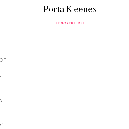
Porta Kleenex
LE NOSTRE IDEE
COF
94
FI
5
CO