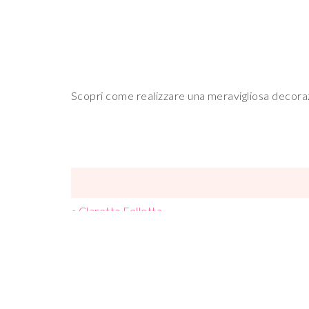
Scopri come realizzare una meravigliosa decorazi
«
Claretta Folletta