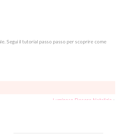
ale. Segui il tutorial passo passo per scoprire come
Luminoso Decoro Natalizio
»