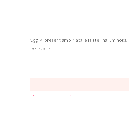
Oggi vi presentiamo Natalie la stellina luminosa,
realizzarla
«
Come montare la Capanna con il paesaggio pr