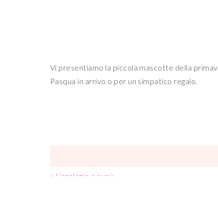
Vi presentiamo la piccola mascotte della primave
Pasqua in arrivo o per un simpatico regalo.
«
L’orologio a cucù