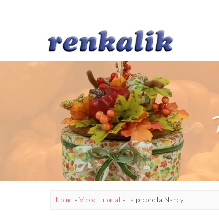
Home
»
Video tutorial
»
La pecorella Nancy