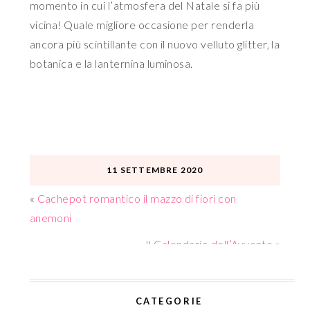
momento in cui l’atmosfera del Natale si fa più
vicina! Quale migliore occasione per renderla
ancora più scintillante con il nuovo velluto glitter, la
botanica e la lanternina luminosa.
11 SETTEMBRE 2020
«
Cachepot romantico il mazzo di fiori con
anemoni
Il Calendario dell’Avvento
»
CATEGORIE