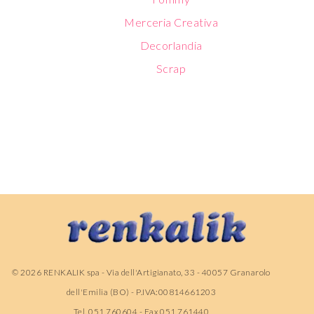
Merceria Creativa
Decorlandia
Scrap
©
2026
RENKALIK spa - Via dell'Artigianato, 33 - 40057 Granarolo
dell'Emilia (BO) - P.IVA:00814661203
Tel. 051 760604 - Fax 051 761440