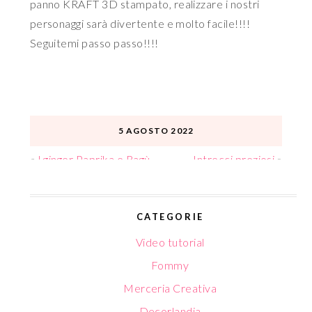
panno KRAFT 3D stampato, realizzare i nostri
personaggi sarà divertente e molto facile!!!!
Seguitemi passo passo!!!!
5 AGOSTO 2022
«
I ginger Paprika e Ragù
Intrecci preziosi
»
CATEGORIE
Video tutorial
Fommy
Merceria Creativa
Decorlandia