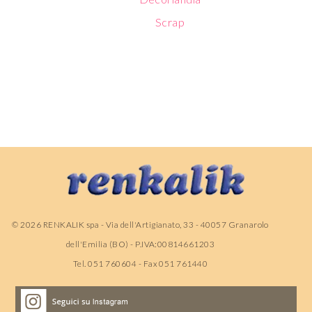
Scrap
©
2026
RENKALIK spa - Via dell'Artigianato, 33 - 40057 Granarolo
dell'Emilia (BO) - P.IVA:00814661203
Tel. 051 760604 - Fax 051 761440