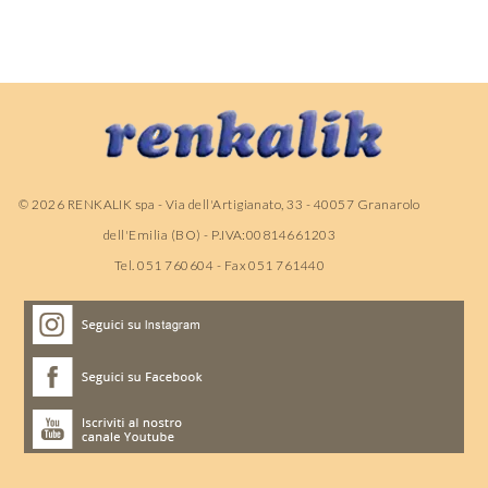
©
2026
RENKALIK spa - Via dell'Artigianato, 33 - 40057 Granarolo
dell'Emilia (BO) - P.IVA:00814661203
Tel. 051 760604 - Fax 051 761440