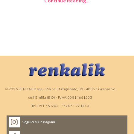
Continue Reading…
©
2026
RENKALIK spa - Via dell'Artigianato, 33 - 40057 Granarolo
dell'Emilia (BO) - P.IVA:00814661203
Tel. 051 760604 - Fax 051 761440