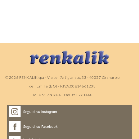
©
2026
RENKALIK spa - Via dell'Artigianato, 33 - 40057 Granarolo
dell'Emilia (BO) - P.IVA:00814661203
Tel. 051 760604 - Fax 051 761440