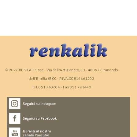
©
2026
RENKALIK spa - Via dell'Artigianato, 33 - 40057 Granarolo
dell'Emilia (BO) - P.IVA:00814661203
Tel. 051 760604 - Fax 051 761440