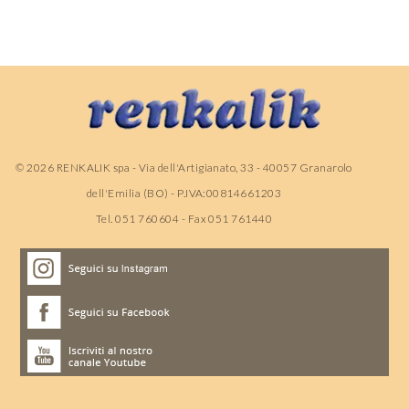
©
2026
RENKALIK spa - Via dell'Artigianato, 33 - 40057 Granarolo
dell'Emilia (BO) - P.IVA:00814661203
Tel. 051 760604 - Fax 051 761440