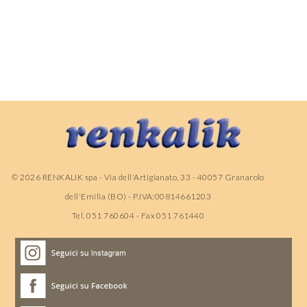
©
2026
RENKALIK spa - Via dell'Artigianato, 33 - 40057 Granarolo
dell'Emilia (BO) - P.IVA:00814661203
Tel. 051 760604 - Fax 051 761440