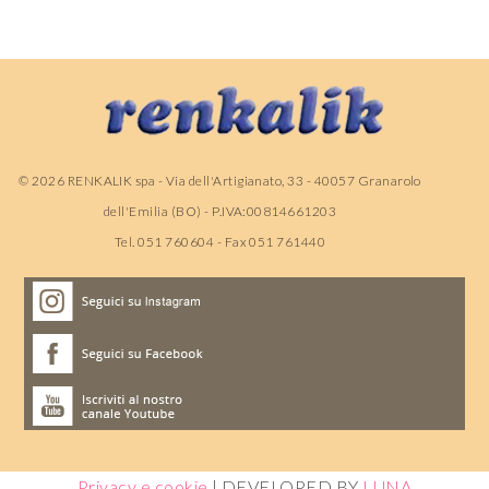
©
2026
RENKALIK spa - Via dell'Artigianato, 33 - 40057 Granarolo
dell'Emilia (BO) - P.IVA:00814661203
Tel. 051 760604 - Fax 051 761440
Privacy e cookie
| DEVELOPED BY
LUNA