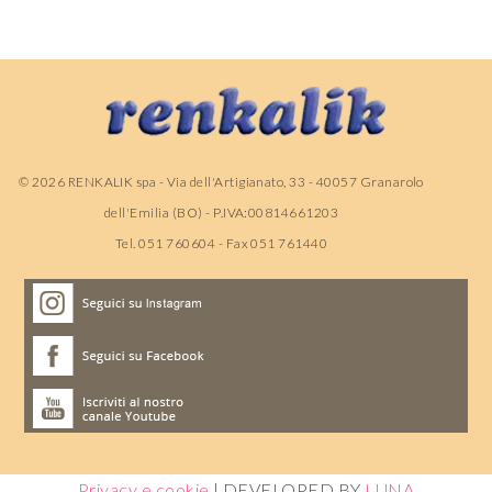
©
2026
RENKALIK spa - Via dell'Artigianato, 33 - 40057 Granarolo
dell'Emilia (BO) - P.IVA:00814661203
Tel. 051 760604 - Fax 051 761440
Privacy e cookie
| DEVELOPED BY
LUNA