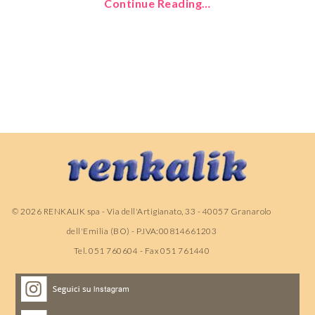
Continue Reading…
©
2026
RENKALIK spa - Via dell'Artigianato, 33 - 40057 Granarolo
dell'Emilia (BO) - P.IVA:00814661203
Tel. 051 760604 - Fax 051 761440