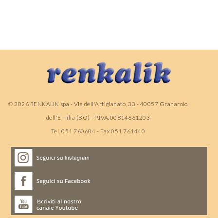
©
2026
RENKALIK spa - Via dell'Artigianato, 33 - 40057 Granarolo
dell'Emilia (BO) - P.IVA:00814661203
Tel. 051 760604 - Fax 051 761440