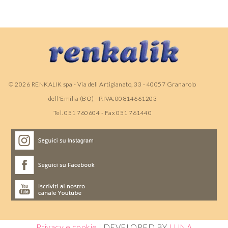
©
2026
RENKALIK spa - Via dell'Artigianato, 33 - 40057 Granarolo
dell'Emilia (BO) - P.IVA:00814661203
Tel. 051 760604 - Fax 051 761440
Privacy e cookie
| DEVELOPED BY
LUNA