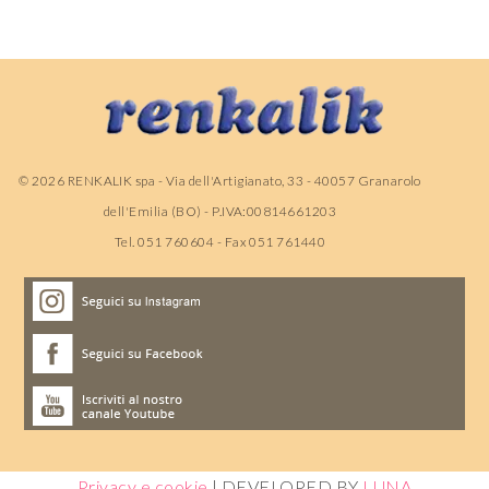
©
2026
RENKALIK spa - Via dell'Artigianato, 33 - 40057 Granarolo
dell'Emilia (BO) - P.IVA:00814661203
Tel. 051 760604 - Fax 051 761440
Privacy e cookie
| DEVELOPED BY
LUNA