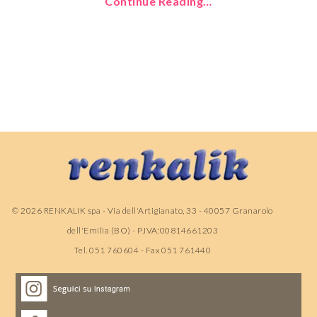
Continue Reading…
©
2026
RENKALIK spa - Via dell'Artigianato, 33 - 40057 Granarolo
dell'Emilia (BO) - P.IVA:00814661203
Tel. 051 760604 - Fax 051 761440