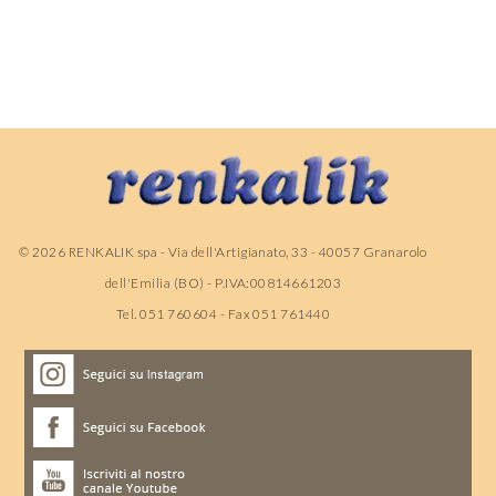
©
2026
RENKALIK spa - Via dell'Artigianato, 33 - 40057 Granarolo
dell'Emilia (BO) - P.IVA:00814661203
Tel. 051 760604 - Fax 051 761440