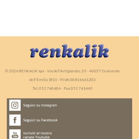
©
2026
RENKALIK spa - Via dell'Artigianato, 33 - 40057 Granarolo
dell'Emilia (BO) - P.IVA:00814661203
Tel. 051 760604 - Fax 051 761440